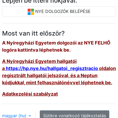
Lépjen be itteni fiókjával:
NYE DOLGOZÓK BELÉPÉSE
Most van itt először?
A Nyíregyházi Egyetem dolgozói az NYE FELHŐ
logóra kattintva léphetnek be.
A Nyíregyházi
Egyetem hallgatói
a
https://hp.nye.hu/hallgatoi_regisztracio
oldalon
regisztrált hallgatói jelszóval, és a Neptun
kódjukkal, mint felhasználónévvel léphetnek be.
Adatkezelési szabályzat
magyar ‎(hu)‎
Sütikre vonatkozó tájékoztatás