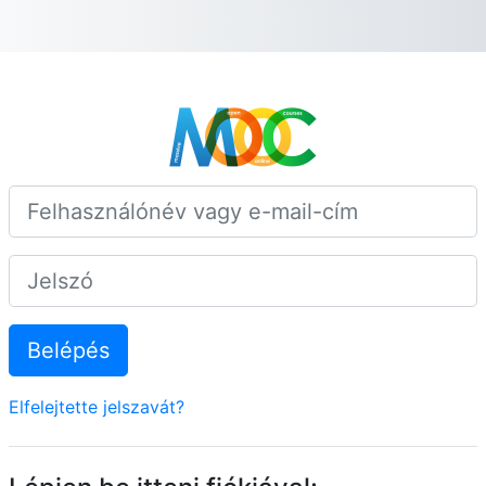
Tovább a fő tartalomhoz
Belépés ide: 
Felhasználónév vagy e-mail-cím
Jelszó
Belépés
Elfelejtette jelszavát?